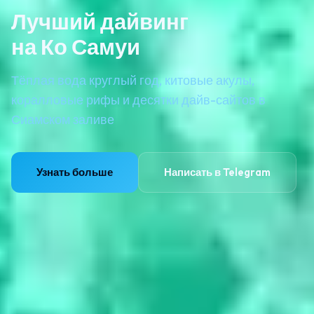
Лучший дайвинг
на Ко Самуи
Тёплая вода круглый год, китовые акулы,
коралловые рифы и десятки дайв-сайтов в
Сиамском заливе
Узнать больше
Написать в Telegram