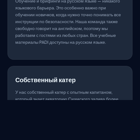
Обучение и брифинги на русском языке — никакого
языкового барьера. Это особенно важно при
обучении новичков, когда нужно точно понимать все
инструкции по безопасности. Наша команда также
свободно говорит на английском, поэтому мы
работаем с гостями из любых стран. Все учебные
материалы PADI доступны на русском языке.
Собственный катер
У нас собственный катер с опытным капитаном,
который знает акваторию Сиамского залива более
20 лет. Это значит гибкий график, комфортные
условия и возможность посещать дайв-сайты в
оптимальное время. Мы не зависим от больших
туристических лодок и можем адаптировать маршрут
под текущие условия и ваши пожелания.