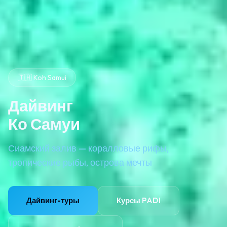
🇹🇭 Koh Samui
Дайвинг
Ко Самуи
Сиамский залив — коралловые рифы,
тропические рыбы, острова мечты
Дайвинг-туры
Курсы PADI