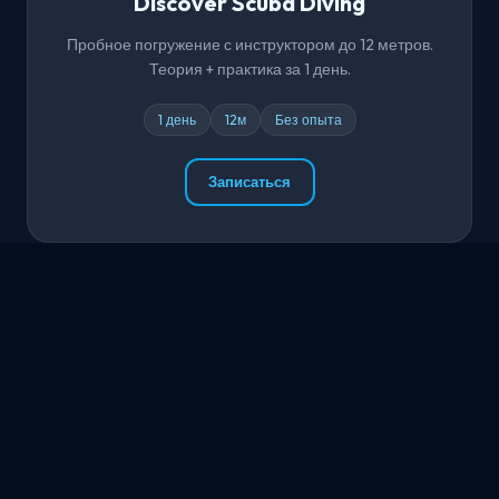
Discover Scuba Diving
Пробное погружение с инструктором до 12 метров.
Теория + практика за 1 день.
1 день
12м
Без опыта
Записаться
ПОПУЛЯРНЫЙ
Open Water Diver
Полный курс: теория, бассейн, 4 погружения в
открытой воде. Сертификат PADI на всю жизнь.
3-4 дня
18м
PADI