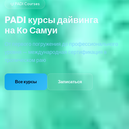
🤿 PADI Courses
PADI курсы дайвинга
на Ко Самуи
От первого погружения до профессионального
уровня — международная сертификация в
тропическом раю
Все курсы
Записаться