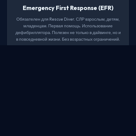
Emergency First Response (EFR)
Обязателен для Rescue Diver. СЛР взрослым, детям,
младенцам. Первая помощь. Использование
дефибриллятора. Полезен не только в дайвинге, но и
в повседневной жизни. Без возрастных ограничений.
1 день
Без опыта
CPR + AED
Записаться
МАСТЕР
Master Scuba Diver
«Чёрный пояс в дайвинге» — высшее любительское