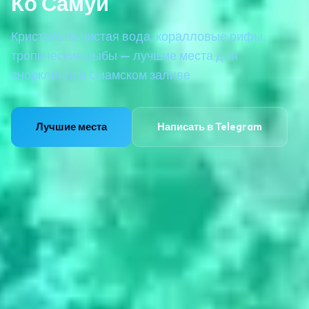
Ко Самуи
Кристально чистая вода, коралловые рифы,
тропические рыбы — лучшие места для
снорклинга в Сиамском заливе
Лучшие места
Написать в Telegram