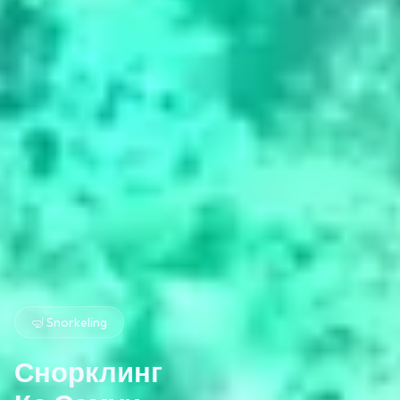
🤿 Snorkeling
Снорклинг