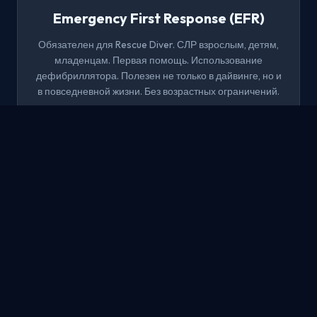
Emergency First Response (EFR)
Обязателен для Rescue Diver. СЛР взрослым, детям,
младенцам. Первая помощь. Использование
дефибриллятора. Полезен не только в дайвинге, но и
в повседневной жизни. Без возрастных ограничений.
1 день
Без опыта
CPR + AED
Записаться
МАСТЕР
Master Scuba Diver
«Чёрный пояс в дайвинге» — высшее любительское