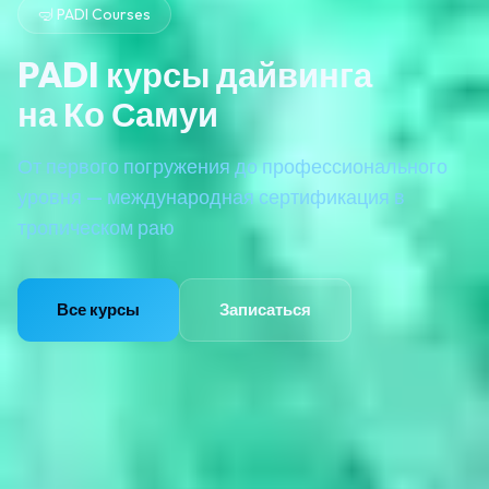
🤿 PADI Courses
PADI курсы дайвинга
на Ко Самуи
От первого погружения до профессионального
уровня — международная сертификация в
тропическом раю
Все курсы
Записаться