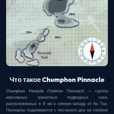
Что такое Chumphon Pinnacle
Chumphon Pinnacle (Чумпон Пиннакл) — группа
массивных гранитных подводных скал,
расположенных в 11 км к северо-западу от Ко Тао.
Пиннаклы поднимаются с песчаного дна на глубине