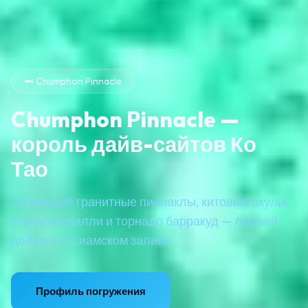
🦈 Chumphon Pinnacle
Chumphon Pinnacle —
король дайв-сайтов Ко
Тао
Гигантские гранитные пиннаклы, китовые акулы,
стены тревалли и торнадо барракуд — лучший
дайвинг в Сиамском заливе
Профиль погружения