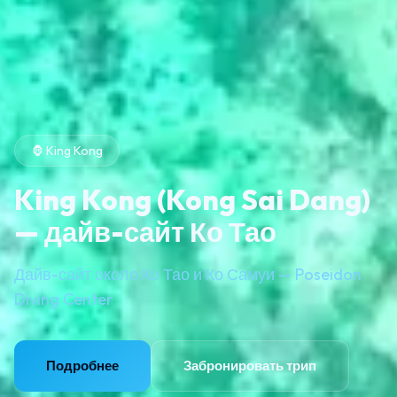
🦍 King Kong
King Kong (Kong Sai Dang)
— дайв-сайт Ко Тао
Дайв-сайт около Ко Тао и Ко Самуи — Poseidon
Diving Center
Подробнее
Забронировать трип