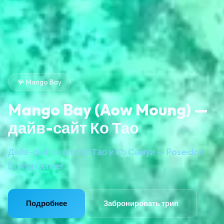
🪸 Mango Bay
Mango Bay (Aow Moung) —
дайв-сайт Ко Тао
Дайв-сайт около Ко Тао и Ко Самуи — Poseidon
Diving Center
Подробнее
Забронировать трип