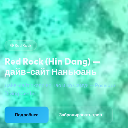
🔴 Red Rock
Red Rock (Hin Dang) —
дайв-сайт Наньюань
Дайв-сайт около Ко Тао и Ко Самуи — Poseidon
Diving Center
Подробнее
Забронировать трип