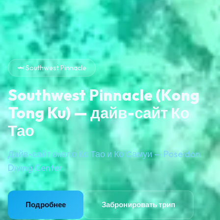
🦈 Southwest Pinnacle
Southwest Pinnacle (Kong
Tong Ku) — дайв-сайт Ко
Тао
Дайв-сайт около Ко Тао и Ко Самуи — Poseidon
Diving Center
Подробнее
Забронировать трип