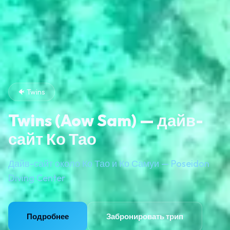
🐠 Twins
Twins (Aow Sam) — дайв-
сайт Ко Тао
Дайв-сайт около Ко Тао и Ко Самуи — Poseidon
Diving Center
Подробнее
Забронировать трип