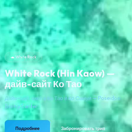
🐢 White Rock
White Rock (Hin Kaow) —
дайв-сайт Ко Тао
Дайв-сайт около Ко Тао и Ко Самуи — Poseidon
Diving Center
Подробнее
Забронировать трип