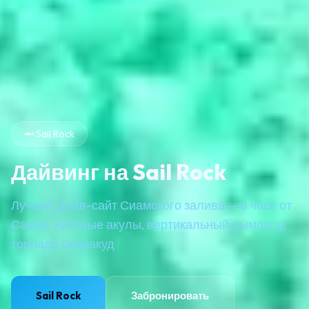
🦈 Sail Rock
Дайвинг на Sail Rock
Лучший дайв-сайт Сиамского залива — в часе от
Самуи. Китовые акулы, вертикальный дымоход,
торнадо барракуд
Sail Rock
Забронировать